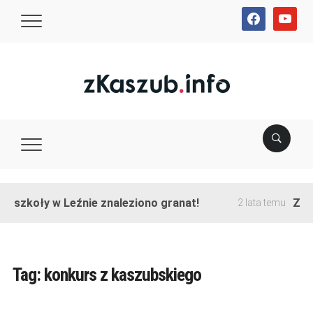
facebook
youtube
e szkoły w Leźnie znaleziono granat!
Zako
2 lata temu
Tag:
konkurs z kaszubskiego