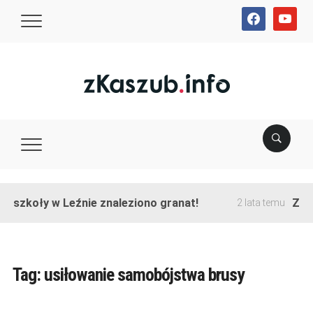
facebook
youtube
e szkoły w Leźnie znaleziono granat!
Zako
2 lata temu
Tag:
usiłowanie samobójstwa brusy