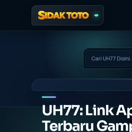
UH77: Link A
Terbaru Gamp