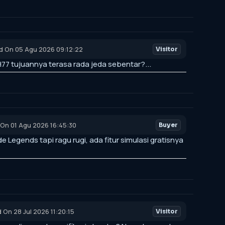
 On 05 Agu 2026 09:12:22
Visitor
77 tujuannya terasa rada jeda sebentar?...
n 01 Agu 2026 16:45:30
Buyer
 Legends tapi ragu rugi, ada fitur simulasi gratisnya
n 28 Jul 2026 11:20:15
Visitor