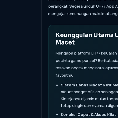
perangkat. Segera unduh UH77 App An
mengejar kemenangan maksimal lang
Keunggulan Utama 
Macet
Mengapa platform UH77 keluaran pa
pecinta game ponsel? Berikut ad
rasakan begitu menginstal aplika
favoritmu:
Sistem Bebas Macet & Irit M
dibuat sangat efisien sehing
Kinerjanya dijamin mulus tan
tetap dingin dan nyaman digun
Koneksi Cepat & Akses Kilat: