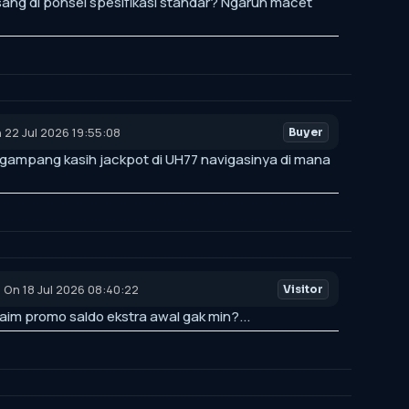
sang di ponsel spesifikasi standar? Ngaruh macet
22 Jul 2026 19:55:08
Buyer
 gampang kasih jackpot di UH77 navigasinya di mana
n 18 Jul 2026 08:40:22
Visitor
klaim promo saldo ekstra awal gak min?...