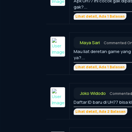
Apk UH77 ini cocok gak dipa
gak?...
Lihat detail, Ada 1 Balasan
Maya Sari
Commented On 
Mau liat deretan game yang
ya?...
Lihat detail, Ada 1 Balasan
Joko Widodo
Commented O
Daftar ID baru di UH77 bisa 
Lihat detail, Ada 2 Balasan