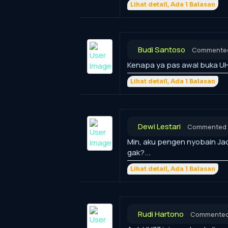
Lihat detail, Ada 1 Balasan
Budi Santoso
Commented
Kenapa ya pas awal buka UH
Lihat detail, Ada 1 Balasan
Dewi Lestari
Commented O
Min, aku pengen nyobain Jade
gak?...
Lihat detail, Ada 1 Balasan
Rudi Hartono
Commented O