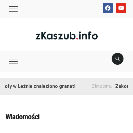
facebook
youtube
ły w Leźnie znaleziono granat!
Zakończono
2 lata temu
Wiadomości