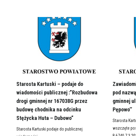
Starosta Kartuski – podaje do
Zawiadomi
wiadomości publicznej :”Rozbudowa
pod nazwą 
drogi gminnej nr 167038G przez
gminnej ul
budowę chodnika na odcinku
Pępowo’’
Stężycka Huta – Dubowo”
Starosta Kart
wszczęte pos
Starosta Kartuski podaje do publicznej
B.6740.7.3.2