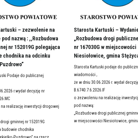
Kartuski – zezwolenie na
Starosta Kartuski – Wydanie
ę pod nazwą : ,,Rozbudowa
„Rozbudowa drogi publiczne
nnej nr 152019G polegająca
nr 167030G w miejscowości
e chodnika na odcinku
Niesiołowice, gmina Stężyc
-Puzdrowo”
Starosta Kartuski podaje do publiczn
wiadomości ,
uski Podaje do publicznej
że w dniu 30.06.2026 r. wydał decyzj
B.6740.7.6.2026.IF
06.2026 r.wydał decyzję nr
o zezwoleniu na realizację inwestyc
026.MC
pod nazwą:
na realizację inwestycji drogowej
„Rozbudowa drogi publicznej gminn
w miejscowości Niesiołowice, gmin
drogi gminnej nr 152019G
a budowie chodnika
iekiełko-Puzdrowo” na rzecz