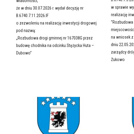
wiadomości,
w sprawie wy
że w dniu 30.07.2026 r. wydał decyzję nr
realizację in
B.6740.7.11.2026.IF
’’Rozbudowa d
o zezwoleniu na realizację inwestycji drogowej
miejscowośc
pod nazwą:
na wniosek z 
„Rozbudowa drogi gminnej nr 167038G przez
dniu 22.05.202
budowę chodnika na odcinku Stężycka Huta –
zarządcy dró
Dubowo”
Żukowo