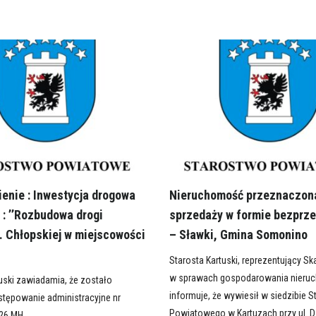
enie : Inwestycja drogowa
Nieruchomość przeznaczon
: ’’Rozbudowa drogi
sprzedaży w formie bezprze
. Chłopskiej w miejscowości
– Sławki, Gmina Somonino
Starosta Kartuski, reprezentujący S
w sprawach gospodarowania nieru
uski zawiadamia, że zostało
informuje, że wywiesił w siedzibie 
tępowanie administracyjne nr
Powiatowego w Kartuzach przy ul. 
026.MH