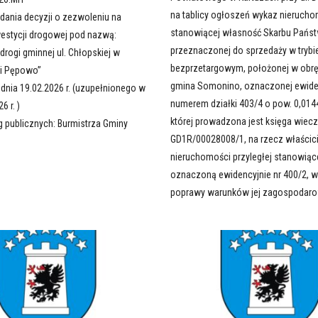
na tablicy ogłoszeń wykaz nieruch
dania decyzji o zezwoleniu na
stanowiącej własność Skarbu Państ
westycji drogowej pod nazwą:
przeznaczonej do sprzedaży w trybi
rogi gminnej ul. Chłopskiej w
bezprzetargowym, położonej w obrę
i Pępowo’’
gmina Somonino, oznaczonej ewide
dnia 19.02.2026 r. (uzupełnionego w
numerem działki 403/4 o pow. 0,0144
6 r. )
której prowadzona jest księga wiecz
g publicznych: Burmistrza Gminy
GD1R/00028008/1, na rzecz właścici
nieruchomości przyległej stanowiące
oznaczoną ewidencyjnie nr 400/2, w
poprawy warunków jej zagospodaro