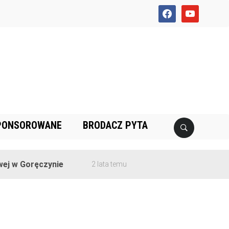
facebook
youtube
PONSOROWANE
BRODACZ PYTA
w Goręczynie
2 lata temu