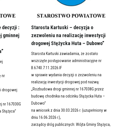
 decyzji :
Starosta Kartuski – decyzja o
j gminnej
zezwoleniu na realizację inwestycji
drogowej Stężycka Huta – Dubowo”
a”
Starosta Kartuski zawiadamia, że zostało
wszczęte postępowanie administracyjne nr
ej
B.6740.7.11.2026.IF
w sprawie wydania decyzji o zezwoleniu na
ę nr
realizację inwestycji drogowej pod nazwą:
„Rozbudowa drogi gminnej nr 167038G przez
ji drogowej
budowę chodnika na odcinku Stężycka Huta –
Dubowo”
ej nr 167030G
na wniosek z dnia 30.03.2026 r. (uzupełniony w
a Stężyca”
dniu 16.06.2026 r.),
zarządcy dróg publicznych: Wójta Gminy Stężyca,