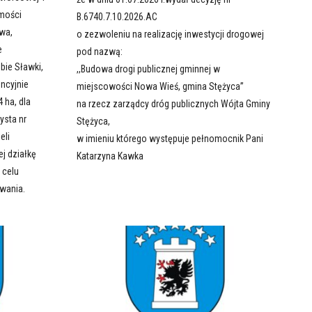
omości
B.6740.7.10.2026.AC
wa,
o zezwoleniu na realizację inwestycji drogowej
e
pod nazwą:
bie Sławki,
,,Budowa drogi publicznej gminnej w
ncyjnie
miejscowości Nowa Wieś, gmina Stężyca”
 ha, dla
na rzecz zarządcy dróg publicznych Wójta Gminy
ysta nr
Stężyca,
eli
w imieniu którego występuje pełnomocnik Pani
j działkę
Katarzyna Kawka
 celu
wania.