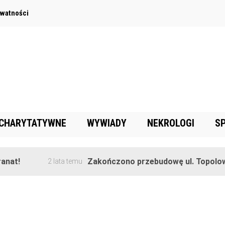
ywatności
 CHARYTATYWNE
WYWIADY
NEKROLOGI
S
t!
Zakończono przebudowę ul. Topolowej 
2 lata temu