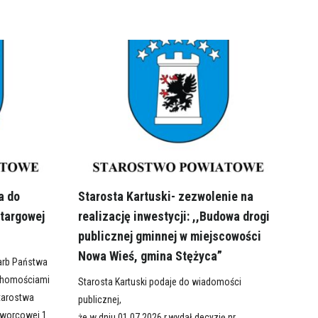
a do
Starosta Kartuski- zezwolenie na
targowej
realizację inwestycji: ,,Budowa drogi
publicznej gminnej w miejscowości
Nowa Wieś, gmina Stężyca”
karb Państwa
chomościami
Starosta Kartuski podaje do wiadomości
Starostwa
publicznej,
Dworcowej 1
że w dniu 01.07.2026 r.wydał decyzję nr