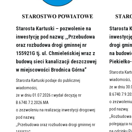
Starosta Kartuski – pozwolenie na
Starosta 
inwestycję pod nazwą: ,,Przebudowa
inwestycj
oraz rozbudowa drogi gminnej nr
drogi gmi
155921G tj. ul. Chmieleńskiej wraz z
na budowi
budową sieci kanalizacji deszczowej
Piekiełko
w miejscowości Brodnica Górna”
Starosta Kart
wiadomości,
Starosta Kartuski podaje do publicznej
że w dniu 30.
wiadomości,
B.6740.7.9.2
że w dniu 01.07.2026 r.wydał decyzję nr
o zezwoleniu 
B.6740.7.2.2026.MA
pod nazwą:
o zezwoleniu na realizację inwestycji drogowej
,,Rozbudowa 
pod nazwą:
polegająca n
,,Przebudowa oraz rozbudowa drogi gminnej nr
na odcinku P