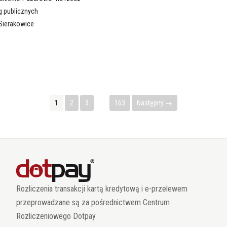
g publicznych
Sierakowice
1
2
3
…
163
Następny →
Rozliczenia transakcji kartą kredytową i e-przelewem
przeprowadzane są za pośrednictwem Centrum
Rozliczeniowego Dotpay