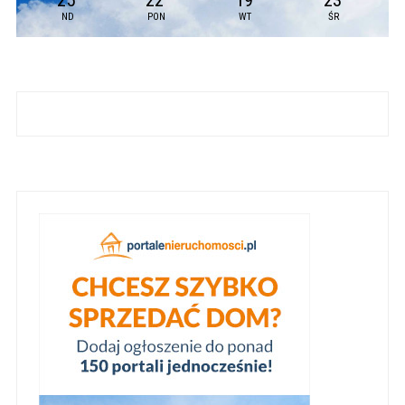
25
22
19
23
ND
PON
WT
ŚR