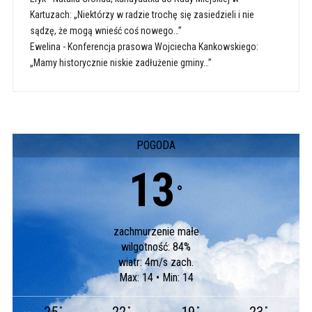
Kartuzach: „Niektórzy w radzie trochę się zasiedzieli i nie
sądzę, że mogą wnieść coś nowego…”
Ewelina
-
Konferencja prasowa Wojciecha Kankowskiego:
„Mamy historycznie niskie zadłużenie gminy…”
POGODA
13
°
zachmurzenie małe
wilgotność: 84%
wiatr: 4m/s zach.
Max: 14 • Min: 14
°
°
°
°