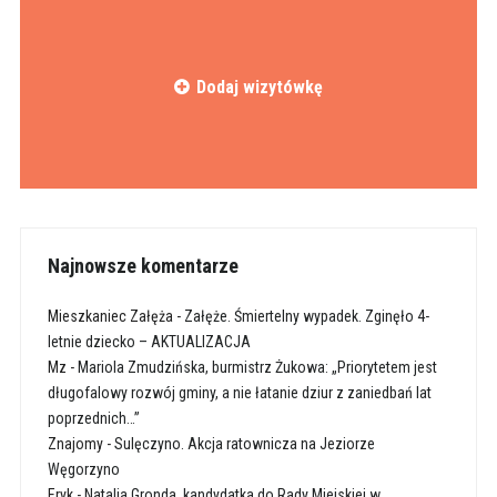
Dodaj wizytówkę
Najnowsze komentarze
Mieszkaniec Załęża
-
Załęże. Śmiertelny wypadek. Zginęło 4-
letnie dziecko – AKTUALIZACJA
Mz
-
Mariola Zmudzińska, burmistrz Żukowa: „Priorytetem jest
długofalowy rozwój gminy, a nie łatanie dziur z zaniedbań lat
poprzednich…”
Znajomy
-
Sulęczyno. Akcja ratownicza na Jeziorze
Węgorzyno
Eryk
-
Natalia Gronda, kandydatka do Rady Miejskiej w