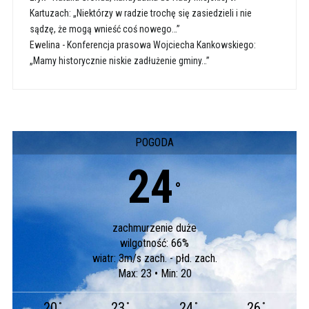
Kartuzach: „Niektórzy w radzie trochę się zasiedzieli i nie
sądzę, że mogą wnieść coś nowego…”
Ewelina
-
Konferencja prasowa Wojciecha Kankowskiego:
„Mamy historycznie niskie zadłużenie gminy…”
POGODA
24
°
zachmurzenie duże
wilgotność: 66%
wiatr: 3m/s zach. - płd. zach.
Max: 23 • Min: 20
20
23
24
26
°
°
°
°