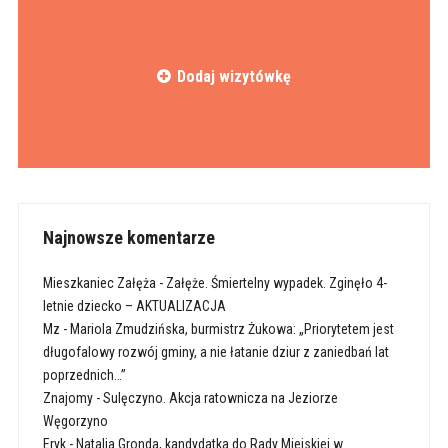
Dodaj wizytówkę
Najnowsze komentarze
Mieszkaniec Załęża
-
Załęże. Śmiertelny wypadek. Zginęło 4-
letnie dziecko – AKTUALIZACJA
Mz
-
Mariola Zmudzińska, burmistrz Żukowa: „Priorytetem jest
długofalowy rozwój gminy, a nie łatanie dziur z zaniedbań lat
poprzednich…”
Znajomy
-
Sulęczyno. Akcja ratownicza na Jeziorze
Węgorzyno
Eryk
-
Natalia Gronda, kandydatka do Rady Miejskiej w