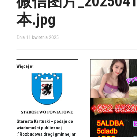
微信图片_2025041
本.jpg
Dnia
11 kwietnia 2025
Więcej w :
Starosta Kartuski – podaje do
wiadomości publicznej
:”Rozbudowa drogi gminnej nr