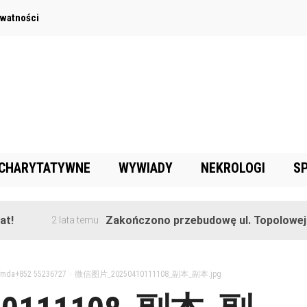
ywatności
 CHARYTATYWNE
WYWIADY
NEKROLOGI
S
Zakończono przebudowę ul. Topolowej w Gorę
2 lata temu
5fmda+852 55236727
>
微信图片_20250410111108_副本_副本.jpg