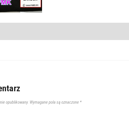
ntarz
anie opublikowany.
Wymagane pola są oznaczone
*