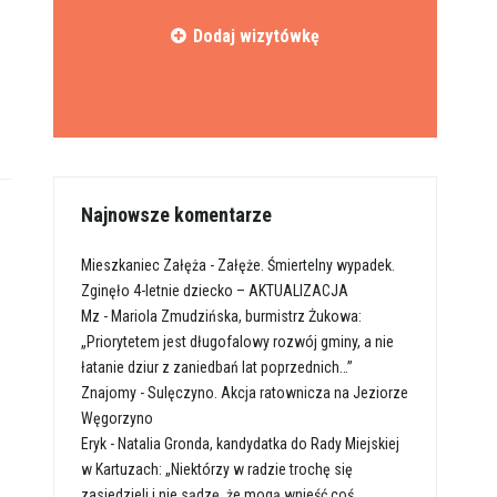
Dodaj wizytówkę
Najnowsze komentarze
Mieszkaniec Załęża
-
Załęże. Śmiertelny wypadek.
Zginęło 4-letnie dziecko – AKTUALIZACJA
Mz
-
Mariola Zmudzińska, burmistrz Żukowa:
„Priorytetem jest długofalowy rozwój gminy, a nie
łatanie dziur z zaniedbań lat poprzednich…”
Znajomy
-
Sulęczyno. Akcja ratownicza na Jeziorze
Węgorzyno
Eryk
-
Natalia Gronda, kandydatka do Rady Miejskiej
w Kartuzach: „Niektórzy w radzie trochę się
zasiedzieli i nie sądzę, że mogą wnieść coś