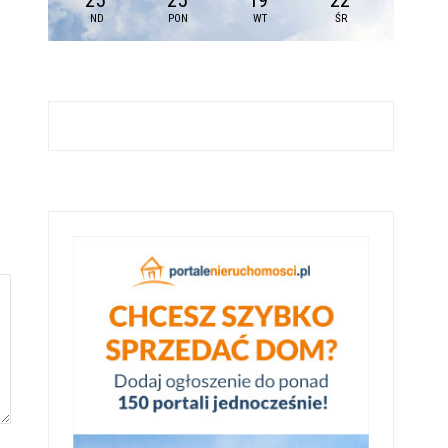
25
25
19
22
ND
PON
WT
ŚR