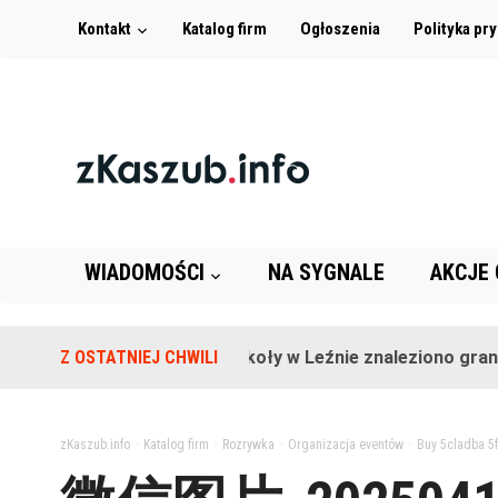
Kontakt
Katalog firm
Ogłoszenia
Polityka pr
WIADOMOŚCI
NA SYGNALE
AKCJE
Z OSTATNIEJ CHWILI
Na terenie szkoły w Leźnie znaleziono granat!
zKaszub.info
>
Katalog firm
>
Rozrywka
>
Organizacja eventów
>
Buy 5cladba 