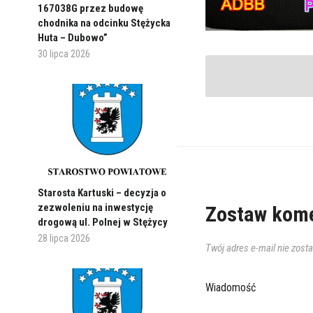
167038G przez budowę
chodnika na odcinku Stężycka
Huta – Dubowo”
30 lipca 2026
Starosta Kartuski – decyzja o
zezwoleniu na inwestycję
Zostaw kome
drogową ul. Polnej w Stężycy
28 lipca 2026
Twój adres e-mail nie zost
Wiadomość