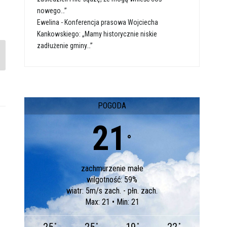
nowego…”
Ewelina
-
Konferencja prasowa Wojciecha
Kankowskiego: „Mamy historycznie niskie
zadłużenie gminy…”
POGODA
21
°
zachmurzenie małe
wilgotność: 59%
wiatr: 5m/s zach. - płn. zach.
Max: 21 • Min: 21
°
°
°
°