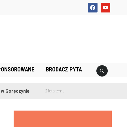
facebook
youtube
PONSOROWANE
BRODACZ PYTA
czynie
2 lata temu