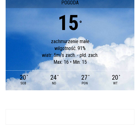
POGODA
15
°
zachmurzenie małe
wilgotność: 91%
wiatr: 5m/s zach. - płd. zach.
Max: 16 • Min: 15
20
24
27
20
°
°
°
°
SOB
ND
PON
WT