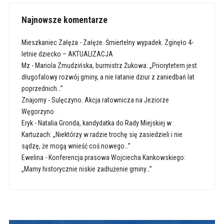
Najnowsze komentarze
Mieszkaniec Załęża
-
Załęże. Śmiertelny wypadek. Zginęło 4-
letnie dziecko – AKTUALIZACJA
Mz
-
Mariola Zmudzińska, burmistrz Żukowa: „Priorytetem jest
długofalowy rozwój gminy, a nie łatanie dziur z zaniedbań lat
poprzednich…”
Znajomy
-
Sulęczyno. Akcja ratownicza na Jeziorze
Węgorzyno
Eryk
-
Natalia Gronda, kandydatka do Rady Miejskiej w
Kartuzach: „Niektórzy w radzie trochę się zasiedzieli i nie
sądzę, że mogą wnieść coś nowego…”
Ewelina
-
Konferencja prasowa Wojciecha Kankowskiego:
„Mamy historycznie niskie zadłużenie gminy…”