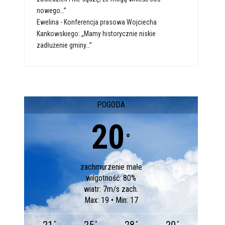
nowego…”
Ewelina
-
Konferencja prasowa Wojciecha
Kankowskiego: „Mamy historycznie niskie
zadłużenie gminy…”
POGODA
20
°
zachmurzenie małe
wilgotność: 80%
wiatr: 7m/s zach.
Max: 19 • Min: 17
°
°
°
°