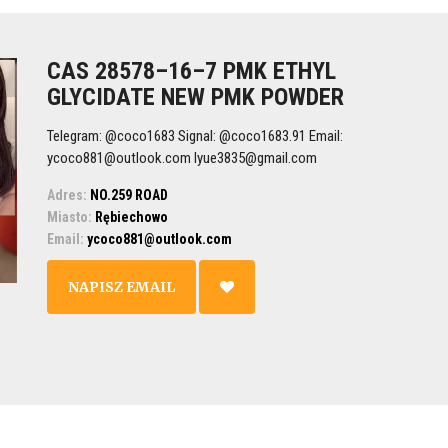
CAS 28578–16–7 PMK ETHYL
GLYCIDATE NEW PMK POWDER
Telegram: @coco1683 Signal: @coco1683.91 Email:
ycoco881@outlook.com lyue3835@gmail.com
Adres:
NO.259 ROAD
Miasto:
Rębiechowo
Email:
ycoco881@outlook.com
NAPISZ EMAIL