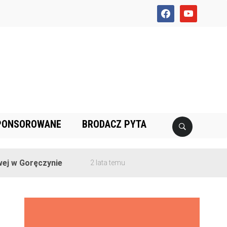
facebook
youtube
PONSOROWANE
BRODACZ PYTA
 Goręczynie
2 lata temu