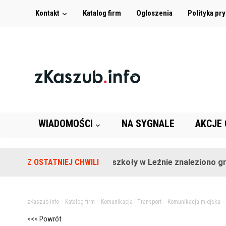
Kontakt
Katalog firm
Ogłoszenia
Polityka pr
WIADOMOŚCI
NA SYGNALE
AKCJE
Z OSTATNIEJ CHWILI
Na terenie szkoły w Leźnie znaleziono granat
zKaszub.info
>
Katalog firm
>
Komunikacja i Transport
>
Komunikacja miejska
<<< Powrót