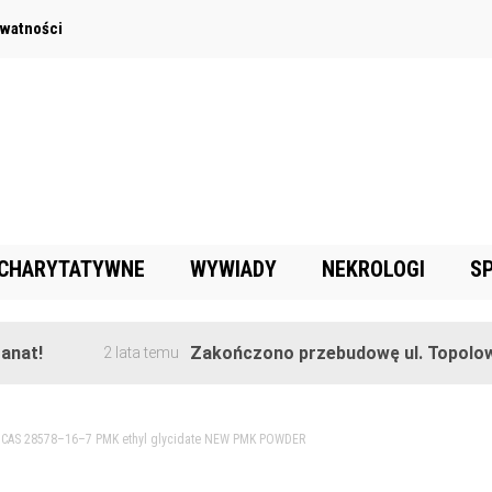
ywatności
 CHARYTATYWNE
WYWIADY
NEKROLOGI
S
!
Zakończono przebudowę ul. Topolowej w
2 lata temu
>
CAS 28578–16–7 PMK ethyl glycidate NEW PMK POWDER