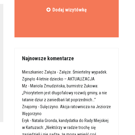
Dodaj wizytówkę
Najnowsze komentarze
Mieszkaniec Załęża
-
Załęże. Śmiertelny wypadek.
Zginęło 4-letnie dziecko – AKTUALIZACJA
Mz
-
Mariola Zmudzińska, burmistrz Żukowa:
„Priorytetem jest długofalowy rozwój gminy, a nie
łatanie dziur z zaniedbań lat poprzednich…”
Znajomy
-
Sulęczyno. Akcja ratownicza na Jeziorze
Węgorzyno
Eryk
-
Natalia Gronda, kandydatka do Rady Miejskiej
w Kartuzach: „Niektórzy w radzie trochę się
zasiedzieli i nie sądzę, że mogą wnieść coś