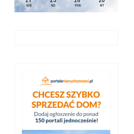
21
25
28
20
SOB
ND
PON
WT