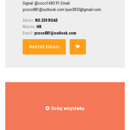
Signal: @coco1683.91 Email:
ycoco881@outlook.com lyue3835@gmail.com
Adres:
NO.259 ROAD
Miasto:
HK
Email:
ycoco881@outlook.com
NAPISZ EMAIL
Dodaj wizytówkę