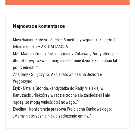
Najnowsze komentarze
Mieszkaniec Załęża
-
Załęże. Śmiertelny wypadek. Zginęło 4-
letnie dziecko – AKTUALIZACJA
Mz
-
Mariola Zmudzińska, burmistrz Żukowa: „Priorytetem jest
długofalowy rozwój gminy, a nie łatanie dziur z zaniedbań lat
poprzednich…”
Znajomy
-
Sulęczyno. Akcja ratownicza na Jeziorze
Węgorzyno
Eryk
-
Natalia Gronda, kandydatka do Rady Miejskiej w
Kartuzach: „Niektórzy w radzie trochę się zasiedzieli i nie
sądzę, że mogą wnieść coś nowego…”
Ewelina
-
Konferencja prasowa Wojciecha Kankowskiego:
„Mamy historycznie niskie zadłużenie gminy…”