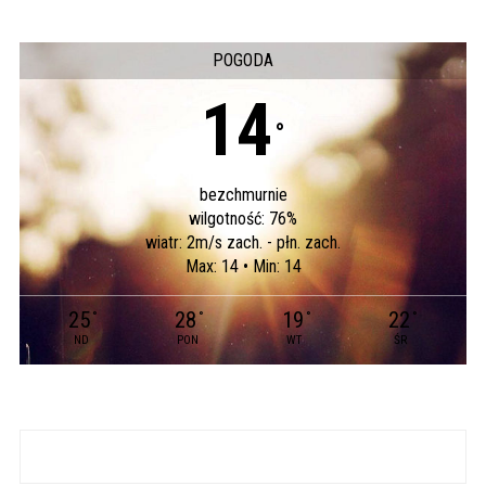
POGODA
14
°
bezchmurnie
wilgotność: 76%
wiatr: 2m/s zach. - płn. zach.
Max: 14 • Min: 14
25
28
19
22
°
°
°
°
ND
PON
WT
ŚR