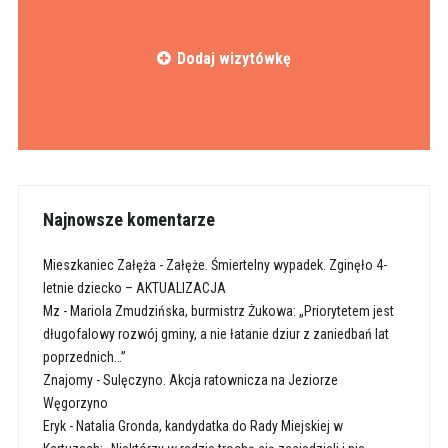
Dodaj wizytówkę
Najnowsze komentarze
Mieszkaniec Załęża
-
Załęże. Śmiertelny wypadek. Zginęło 4-
letnie dziecko – AKTUALIZACJA
Mz
-
Mariola Zmudzińska, burmistrz Żukowa: „Priorytetem jest
długofalowy rozwój gminy, a nie łatanie dziur z zaniedbań lat
poprzednich…”
Znajomy
-
Sulęczyno. Akcja ratownicza na Jeziorze
Węgorzyno
Eryk
-
Natalia Gronda, kandydatka do Rady Miejskiej w