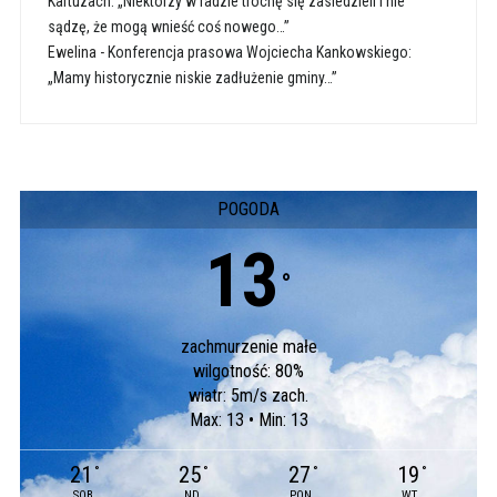
Kartuzach: „Niektórzy w radzie trochę się zasiedzieli i nie
sądzę, że mogą wnieść coś nowego…”
Ewelina
-
Konferencja prasowa Wojciecha Kankowskiego:
„Mamy historycznie niskie zadłużenie gminy…”
POGODA
13
°
zachmurzenie małe
wilgotność: 80%
wiatr: 5m/s zach.
Max: 13 • Min: 13
21
25
27
19
°
°
°
°
SOB
ND
PON
WT