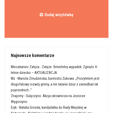
Dodaj wizytówkę
Najnowsze komentarze
Mieszkaniec Załęża
-
Załęże. Śmiertelny wypadek. Zginęło 4-
letnie dziecko – AKTUALIZACJA
Mz
-
Mariola Zmudzińska, burmistrz Żukowa: „Priorytetem jest
długofalowy rozwój gminy, a nie łatanie dziur z zaniedbań lat
poprzednich…”
Znajomy
-
Sulęczyno. Akcja ratownicza na Jeziorze
Węgorzyno
Eryk
-
Natalia Gronda, kandydatka do Rady Miejskiej w