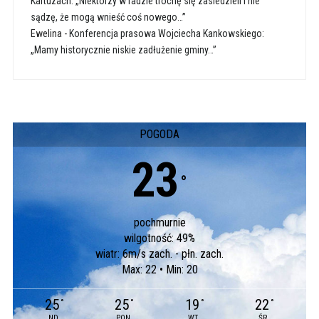
Kartuzach: „Niektórzy w radzie trochę się zasiedzieli i nie
sądzę, że mogą wnieść coś nowego…”
Ewelina
-
Konferencja prasowa Wojciecha Kankowskiego:
„Mamy historycznie niskie zadłużenie gminy…”
POGODA
23
°
pochmurnie
wilgotność: 49%
wiatr: 6m/s zach. - płn. zach.
Max: 22 • Min: 20
25
25
19
22
°
°
°
°
ND
PON
WT
ŚR