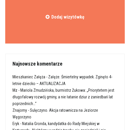
Dodaj wizytówkę
Najnowsze komentarze
Mieszkaniec Załęża
-
Załęże. Śmiertelny wypadek. Zginęło 4-
letnie dziecko – AKTUALIZACJA
Mz
-
Mariola Zmudzińska, burmistrz Żukowa: „Priorytetem jest
długofalowy rozwój gminy, a nie łatanie dziur z zaniedbań lat
poprzednich…”
Znajomy
-
Sulęczyno. Akcja ratownicza na Jeziorze
Węgorzyno
Eryk
-
Natalia Gronda, kandydatka do Rady Miejskiej w