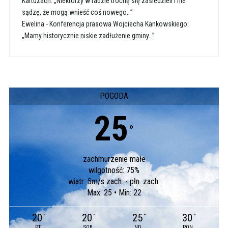
Kartuzach: „Niektórzy w radzie trochę się zasiedzieli i nie
sądzę, że mogą wnieść coś nowego…”
Ewelina
-
Konferencja prasowa Wojciecha Kankowskiego:
„Mamy historycznie niskie zadłużenie gminy…”
POGODA
25
°
zachmurzenie małe
wilgotność: 75%
wiatr: 5m/s zach. - płn. zach.
Max: 25 • Min: 22
20
20
25
30
°
°
°
°
PT
SOB
ND
PON