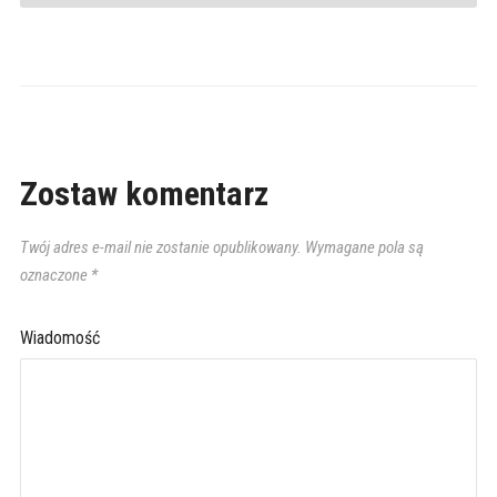
Zostaw komentarz
Twój adres e-mail nie zostanie opublikowany.
Wymagane pola są
oznaczone
*
Wiadomość