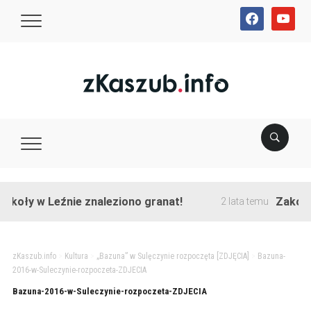
facebook
youtube
koły w Leźnie znaleziono granat!
Zakończon
2 lata temu
zKaszub.info
>
Kultura
>
„Bazuna” w Sulęczynie rozpoczęta [ZDJĘCIA]
>
Bazuna-
2016-w-Suleczynie-rozpoczeta-ZDJECIA
Bazuna-2016-w-Suleczynie-rozpoczeta-ZDJECIA