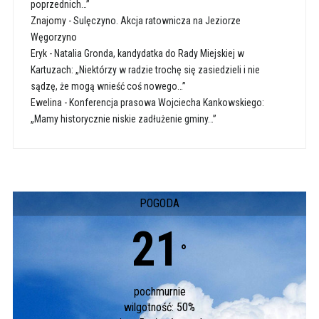
poprzednich…”
Znajomy
-
Sulęczyno. Akcja ratownicza na Jeziorze
Węgorzyno
Eryk
-
Natalia Gronda, kandydatka do Rady Miejskiej w
Kartuzach: „Niektórzy w radzie trochę się zasiedzieli i nie
sądzę, że mogą wnieść coś nowego…”
Ewelina
-
Konferencja prasowa Wojciecha Kankowskiego:
„Mamy historycznie niskie zadłużenie gminy…”
POGODA
21
°
pochmurnie
wilgotność: 50%