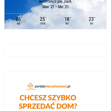
wiatr: 5m/s płn. zach.
Max: 21 • Min: 21
25
25
18
23
°
°
°
°
ND
PON
WT
ŚR