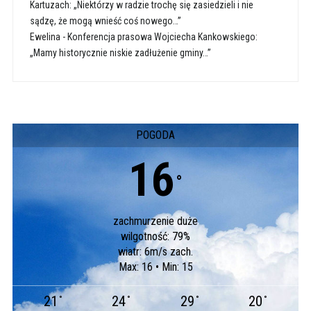
Kartuzach: „Niektórzy w radzie trochę się zasiedzieli i nie
sądzę, że mogą wnieść coś nowego…”
Ewelina
-
Konferencja prasowa Wojciecha Kankowskiego:
„Mamy historycznie niskie zadłużenie gminy…”
POGODA
16
°
zachmurzenie duże
wilgotność: 79%
wiatr: 6m/s zach.
Max: 16 • Min: 15
21
24
29
20
°
°
°
°