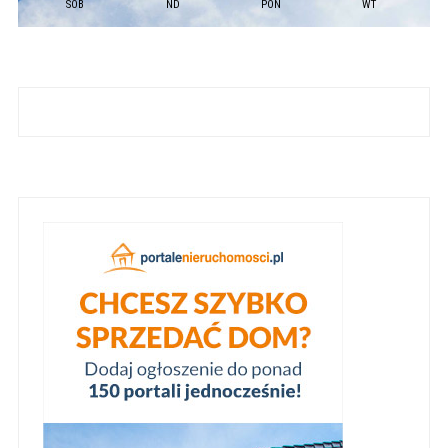
SOB
ND
PON
WT