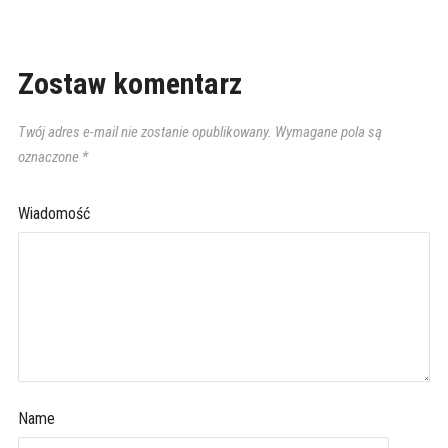
Zostaw komentarz
Twój adres e-mail nie zostanie opublikowany.
Wymagane pola są
oznaczone
*
Wiadomość
Name