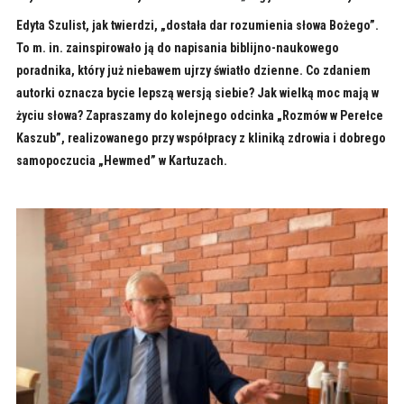
Edyta Szulist, jak twierdzi, „dostała dar rozumienia słowa Bożego”.
To m. in. zainspirowało ją do napisania biblijno-naukowego
poradnika, który już niebawem ujrzy światło dzienne. Co zdaniem
autorki oznacza bycie lepszą wersją siebie? Jak wielką moc mają w
życiu słowa? Zapraszamy do kolejnego odcinka „Rozmów w Perełce
Kaszub”, realizowanego przy współpracy z kliniką zdrowia i dobrego
samopoczucia „Hewmed” w Kartuzach.