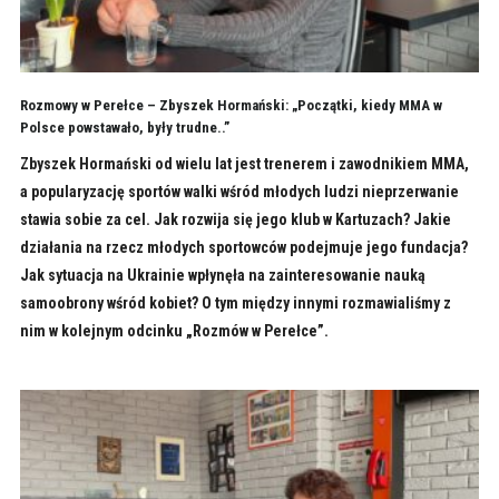
Rozmowy w Perełce – Zbyszek Hormański: „Początki, kiedy MMA w
Polsce powstawało, były trudne..”
Zbyszek Hormański od wielu lat jest trenerem i zawodnikiem MMA,
a popularyzację sportów walki wśród młodych ludzi nieprzerwanie
stawia sobie za cel. Jak rozwija się jego klub w Kartuzach? Jakie
działania na rzecz młodych sportowców podejmuje jego fundacja?
Jak sytuacja na Ukrainie wpłynęła na zainteresowanie nauką
samoobrony wśród kobiet? O tym między innymi rozmawialiśmy z
nim w kolejnym odcinku „Rozmów w Perełce”.