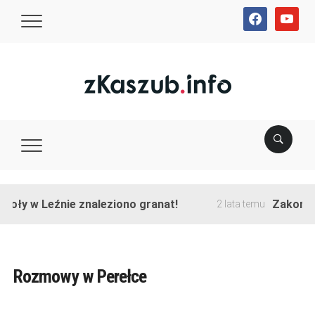
facebook
youtube
 w Leźnie znaleziono granat!
Zakończono p
2 lata temu
Rozmowy w Perełce