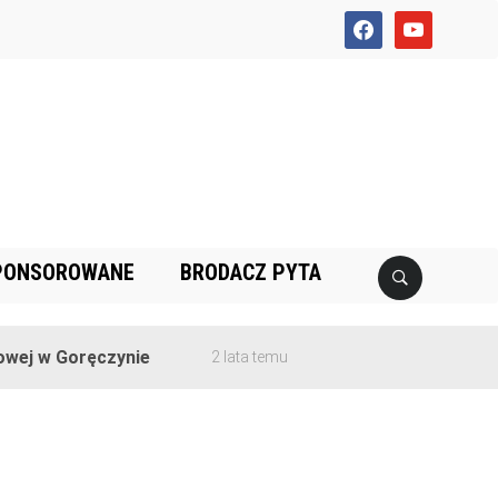
facebook
youtube
PONSOROWANE
BRODACZ PYTA
j w Goręczynie
2 lata temu