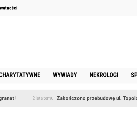
ywatności
 CHARYTATYWNE
WYWIADY
NEKROLOGI
S
nat!
Zakończono przebudowę ul. Topolowe
2 lata temu