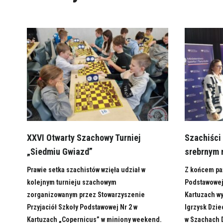
XXVI Otwarty Szachowy Turniej
Szachiści 
„Siedmiu Gwiazd”
srebrnym
Prawie setka szachistów wzięła udział w
Z końcem pa
kolejnym turnieju szachowym
Podstawowej 
zorganizowanym przez Stowarzyszenie
Kartuzach wy
Przyjaciół Szkoły Podstawowej Nr 2 w
Igrzysk Dzie
Kartuzach „Copernicus” w miniony weekend.
w Szachach 