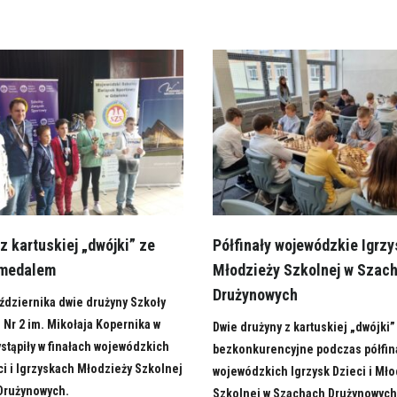
z kartuskiej „dwójki” ze
Półfinały wojewódzkie Igrzy
 medalem
Młodzieży Szkolnej w Szac
Drużynowych
ździernika dwie drużyny Szkoły
Nr 2 im. Mikołaja Kopernika w
Dwie drużyny z kartuskiej „dwójki”
stąpiły w finałach wojewódzkich
bezkonkurencyjne podczas półfin
ci i Igrzyskach Młodzieży Szkolnej
wojewódzkich Igrzysk Dzieci i Mło
Drużynowych.
Szkolnej w Szachach Drużynowych