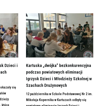
sk Dzieci i
Kartuska „dwójka” bezkonkurencyjna
hach
podczas powiatowych eliminacji
Igrzysk Dzieci i Młodzieży Szkolnej w
Szachach Drużynowych
 okazały się
ałów
12 października w Szkole Podstawowej Nr 2 im.
dzieży
Mikołaja Kopernika w Kartuzach odbyły się
, które
powiatowe eliminacje Igrzysk Dzieci i