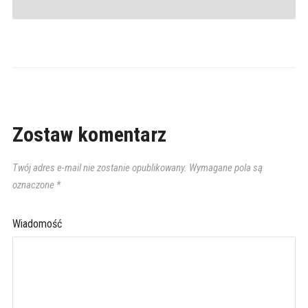
Zostaw komentarz
Twój adres e-mail nie zostanie opublikowany.
Wymagane pola są
oznaczone
*
Wiadomość