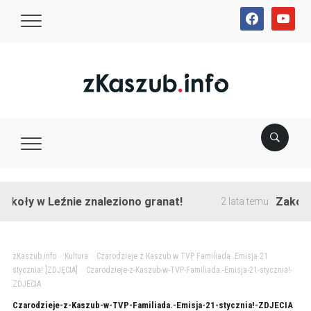
facebook
youtube
koły w Leźnie znaleziono granat!
Zakończon
2 lata temu
zKaszub.info
>
Kultura
>
Czarodzieje z Kaszub w TVP Familiada. Emisja 21
stycznia! [ZDJĘCIA]
>
Czarodzieje-z-Kaszub-w-TVP-Familiada.-Emisja-21-stycznia!-
ZDJECIA
Czarodzieje-z-Kaszub-w-TVP-Familiada.-Emisja-21-stycznia!-ZDJECIA