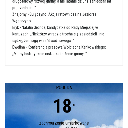
długofalowy rozwój gminy, a nie łatanie dziur z zaniedbań lat
poprzednich…”
Znajomy
-
Sulęczyno. Akcja ratownicza na Jeziorze
Węgorzyno
Eryk
-
Natalia Gronda, kandydatka do Rady Miejskiej w
Kartuzach: „Niektórzy w radzie trochę się zasiedzieli i nie
sądzę, że mogą wnieść coś nowego…”
Ewelina
-
Konferencja prasowa Wojciecha Kankowskiego:
„Mamy historycznie niskie zadłużenie gminy…”
POGODA
18
°
zachmurzenie umiarkowane