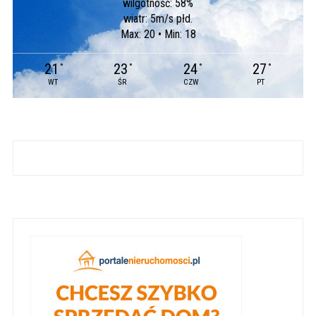
wilgotność: 58%
wiatr: 5m/s płd.
Max: 20 • Min: 18
21
23
24
27
°
°
°
°
WT
ŚR
CZW
PT