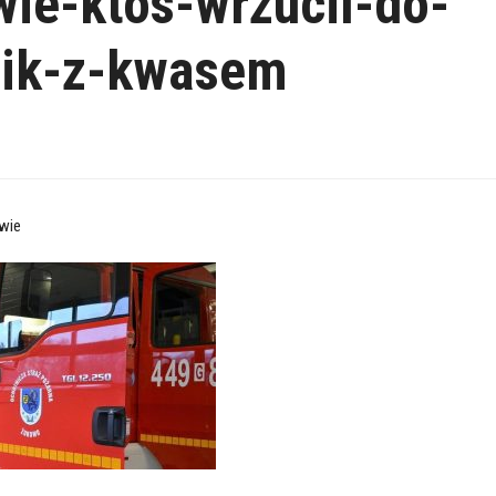
ie-ktos-wrzucil-do-
nik-z-kwasem
wie