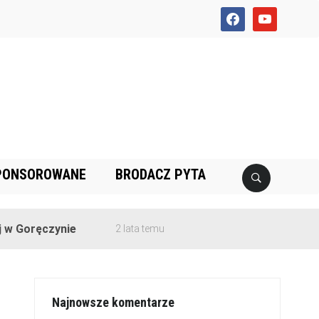
facebook
youtube
PONSOROWANE
BRODACZ PYTA
czynie
2 lata temu
Najnowsze komentarze