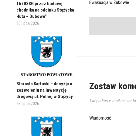
Ewakuacja w Żukowie
167038G przez budowę
chodnika na odcinku Stężycka
Huta – Dubowo”
30 lipca 2026
Zostaw kome
Starosta Kartuski – decyzja o
zezwoleniu na inwestycję
drogową ul. Polnej w Stężycy
Twój adres e-mail nie zost
28 lipca 2026
Wiadomość