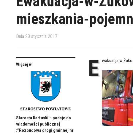
Ewakuacja-w-Zukow
mieszkania-pojem
Dnia
23 stycznia 2017
E
wakuacja w Żuko
Więcej w :
Starosta Kartuski – podaje do
wiadomości publicznej
:”Rozbudowa drogi gminnej nr