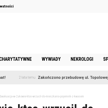
ywatności
 CHARYTATYWNE
WYWIADY
NEKROLOGI
S
Zakończono przebudowę ul. Topolowej w Gorę
2 lata temu
Ewakuacja-w-Zukowie-ktos-wrzucil-do-mieszkania-pojemnik-z-kwasem