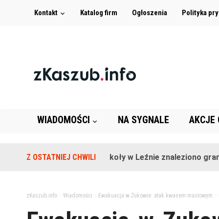
Kontakt
Katalog firm
Ogłoszenia
Polityka pr
WIADOMOŚCI
NA SYGNALE
AKCJE
Z OSTATNIEJ CHWILI
Na terenie szkoły w Leźnie znaleziono granat!
zKaszub.info
>
Wiadomości
>
Ewakuacja w Żukowie: atak kwasem masłowym
>