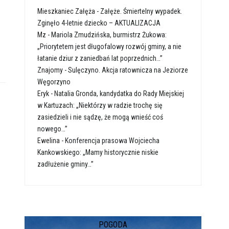
Mieszkaniec Załęża
-
Załęże. Śmiertelny wypadek.
Zginęło 4-letnie dziecko – AKTUALIZACJA
Mz
-
Mariola Zmudzińska, burmistrz Żukowa:
„Priorytetem jest długofalowy rozwój gminy, a nie
łatanie dziur z zaniedbań lat poprzednich…”
Znajomy
-
Sulęczyno. Akcja ratownicza na Jeziorze
Węgorzyno
Eryk
-
Natalia Gronda, kandydatka do Rady Miejskiej
w Kartuzach: „Niektórzy w radzie trochę się
zasiedzieli i nie sądzę, że mogą wnieść coś
nowego…”
Ewelina
-
Konferencja prasowa Wojciecha
Kankowskiego: „Mamy historycznie niskie
zadłużenie gminy…”
POGODA