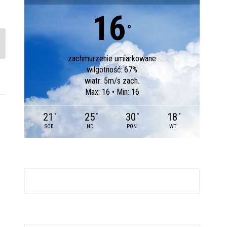
16
°
zachmurzenie umiarkowane
wilgotność: 67%
wiatr: 5m/s zach.
Max: 16 • Min: 16
21
25
30
18
°
°
°
°
SOB
ND
PON
WT