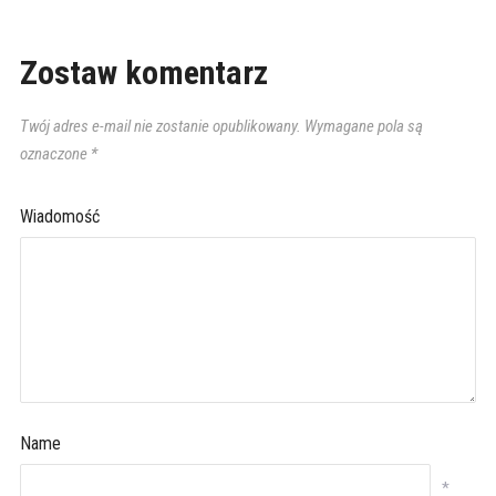
Zostaw komentarz
Twój adres e-mail nie zostanie opublikowany.
Wymagane pola są
oznaczone
*
Wiadomość
Name
*