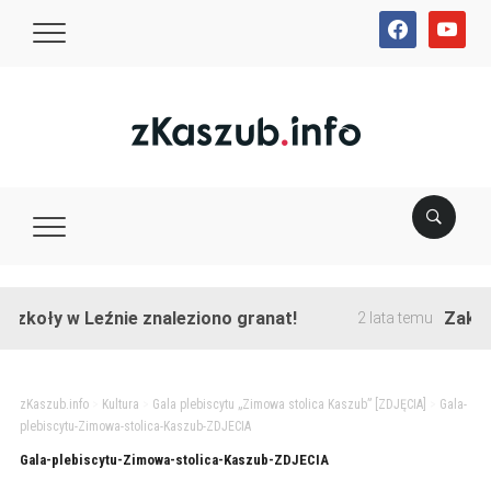
facebook
youtube
zkoły w Leźnie znaleziono granat!
Zakończ
2 lata temu
zKaszub.info
>
Kultura
>
Gala plebiscytu „Zimowa stolica Kaszub” [ZDJĘCIA]
>
Gala-
plebiscytu-Zimowa-stolica-Kaszub-ZDJECIA
Gala-plebiscytu-Zimowa-stolica-Kaszub-ZDJECIA