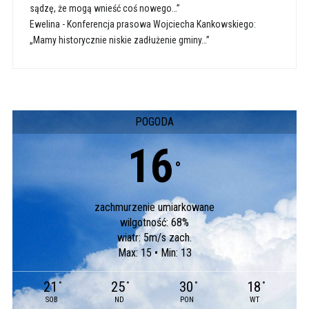
sądzę, że mogą wnieść coś nowego…”
Ewelina
-
Konferencja prasowa Wojciecha Kankowskiego:
„Mamy historycznie niskie zadłużenie gminy…”
POGODA
16
°
zachmurzenie umiarkowane
wilgotność: 68%
wiatr: 5m/s zach.
Max: 15 • Min: 13
21
25
30
18
°
°
°
°
SOB
ND
PON
WT