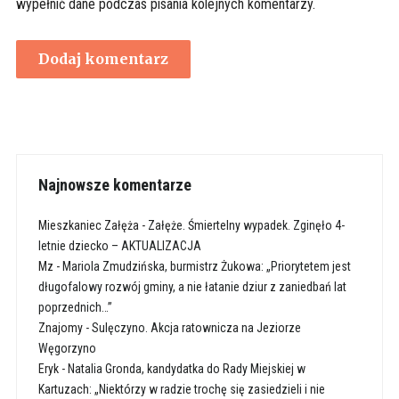
wypełnić dane podczas pisania kolejnych komentarzy.
Najnowsze komentarze
Mieszkaniec Załęża
-
Załęże. Śmiertelny wypadek. Zginęło 4-
letnie dziecko – AKTUALIZACJA
Mz
-
Mariola Zmudzińska, burmistrz Żukowa: „Priorytetem jest
długofalowy rozwój gminy, a nie łatanie dziur z zaniedbań lat
poprzednich…”
Znajomy
-
Sulęczyno. Akcja ratownicza na Jeziorze
Węgorzyno
Eryk
-
Natalia Gronda, kandydatka do Rady Miejskiej w
Kartuzach: „Niektórzy w radzie trochę się zasiedzieli i nie