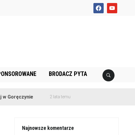
facebook
youtube
PONSOROWANE
BRODACZ PYTA
czynie
2 lata temu
Najnowsze komentarze