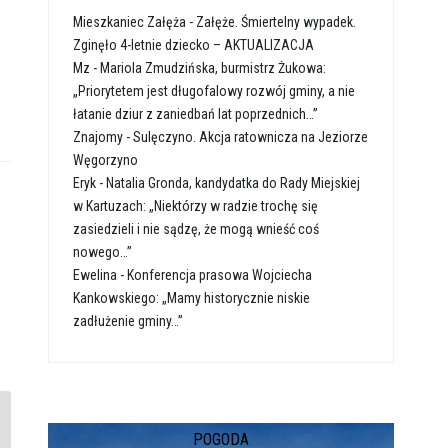
Mieszkaniec Załęża
-
Załęże. Śmiertelny wypadek.
Zginęło 4-letnie dziecko – AKTUALIZACJA
Mz
-
Mariola Zmudzińska, burmistrz Żukowa:
„Priorytetem jest długofalowy rozwój gminy, a nie
łatanie dziur z zaniedbań lat poprzednich…”
Znajomy
-
Sulęczyno. Akcja ratownicza na Jeziorze
Węgorzyno
Eryk
-
Natalia Gronda, kandydatka do Rady Miejskiej
w Kartuzach: „Niektórzy w radzie trochę się
zasiedzieli i nie sądzę, że mogą wnieść coś
nowego…”
Ewelina
-
Konferencja prasowa Wojciecha
Kankowskiego: „Mamy historycznie niskie
zadłużenie gminy…”
POGODA