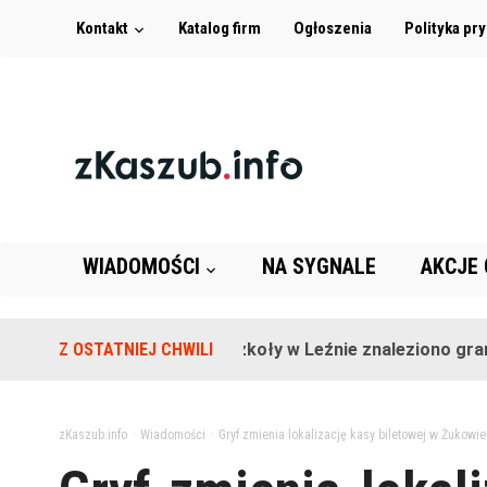
Kontakt
Katalog firm
Ogłoszenia
Polityka pr
WIADOMOŚCI
NA SYGNALE
AKCJE
Z OSTATNIEJ CHWILI
Na terenie szkoły w Leźnie znaleziono granat!
zKaszub.info
>
Wiadomości
>
Gryf zmienia lokalizację kasy biletowej w Żukowie