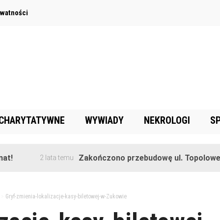
ywatności
 CHARYTATYWNE
WYWIADY
NEKROLOGI
S
Zakończono przebudowę ul. Topolowej w Gorę
2 lata temu
>
Gryf-zmienia-lokalizacje-kasy-biletowej-w-Zukowie