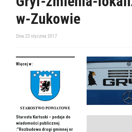
Gryf-zmienia-lokali
w-Zukowie
Dnia
23 stycznia 2017
Więcej w :
Starosta Kartuski – podaje do
wiadomości publicznej
:”Rozbudowa drogi gminnej nr