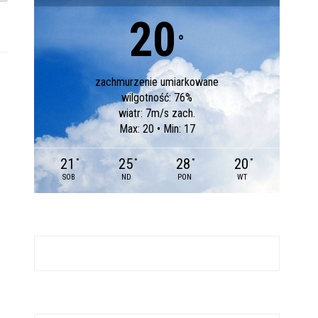
20
°
zachmurzenie umiarkowane
wilgotność: 76%
wiatr: 7m/s zach.
Max: 20 • Min: 17
21
25
28
20
°
°
°
°
SOB
ND
PON
WT