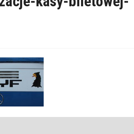
zacje-kasy-biletowej-