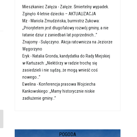
Mieszkaniec Załęża
-
Załęże. Śmiertelny wypadek.
Zginęło 4-letnie dziecko – AKTUALIZACJA
Mz
-
Mariola Zmudzińska, burmistrz Żukowa:
„Priorytetem jest długofalowy rozwój gminy, a nie
łatanie dziur z zaniedbań lat poprzednich…”
Znajomy
-
Sulęczyno. Akcja ratownicza na Jeziorze
Węgorzyno
Eryk
-
Natalia Gronda, kandydatka do Rady Miejskiej
w Kartuzach: „Niektórzy w radzie trochę się
zasiedzieli i nie sądzę, że mogą wnieść coś
nowego…”
Ewelina
-
Konferencja prasowa Wojciecha
Kankowskiego: „Mamy historycznie niskie
zadłużenie gminy…”
POGODA