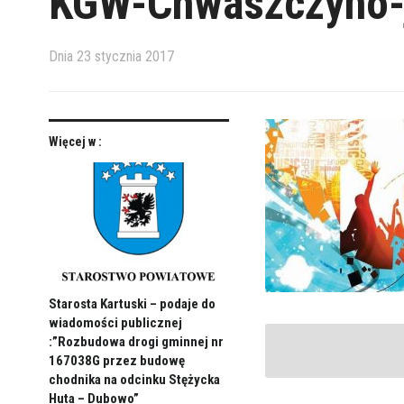
KGW-Chwaszczyno-j
Dnia
23 stycznia 2017
Więcej w :
Starosta Kartuski – podaje do
wiadomości publicznej
:”Rozbudowa drogi gminnej nr
167038G przez budowę
chodnika na odcinku Stężycka
Huta – Dubowo”