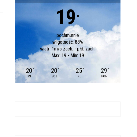
19
°
pochmurnie
wilgotność: 88%
wiatr: 1m/s zach. - płd. zach.
Max: 19 • Min: 19
20
20
25
29
°
°
°
°
PT
SOB
ND
PON