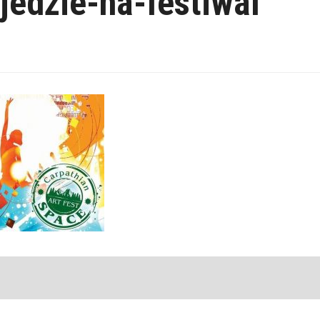
edzie-na-festiwal