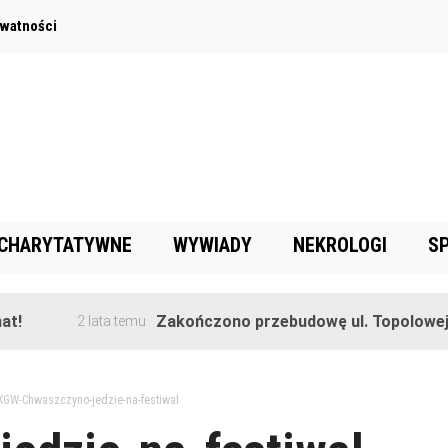
ywatności
 CHARYTATYWNE
WYWIADY
NEKROLOGI
S
Zakończono przebudowę ul. Topolowej w Gorę
2 lata temu
KGW-Chwaszczyno-jedzie-na-festiwal