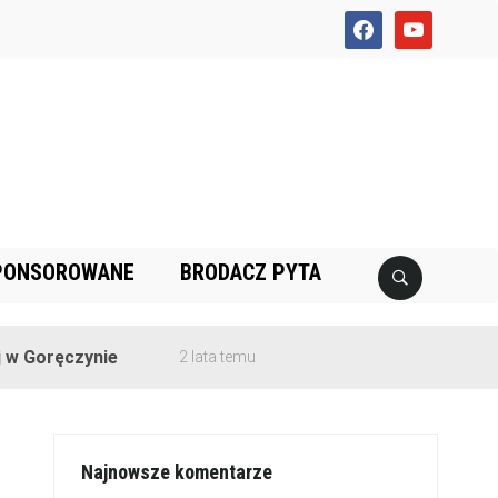
facebook
youtube
PONSOROWANE
BRODACZ PYTA
czynie
2 lata temu
Najnowsze komentarze