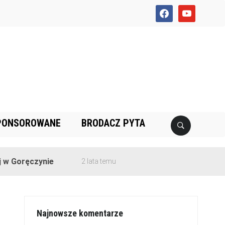
facebook
youtube
PONSOROWANE
BRODACZ PYTA
ęczynie
2 lata temu
Najnowsze komentarze