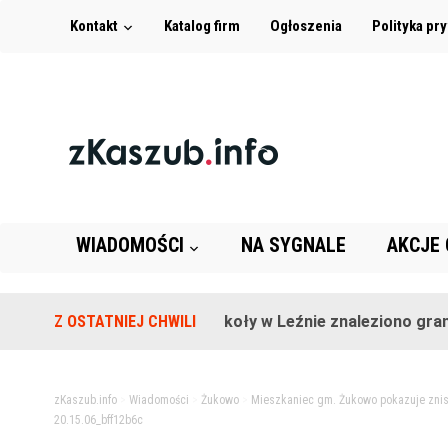
Kontakt
Katalog firm
Ogłoszenia
Polityka pr
WIADOMOŚCI
NA SYGNALE
AKCJE
Z OSTATNIEJ CHWILI
Na terenie szkoły w Leźnie znaleziono granat!
zKaszub.info
>
Wiadomości
>
Żukowo
>
Mieszkaniec gm. Żukowo pokazuje znis
20.15.06_bff12b6c