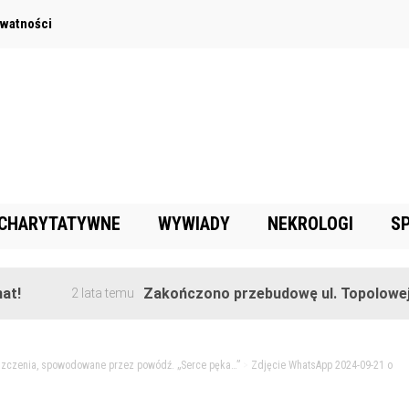
ywatności
 CHARYTATYWNE
WYWIADY
NEKROLOGI
S
Zakończono przebudowę ul. Topolowej w Gor
2 lata temu
zczenia, spowodowane przez powódź. „Serce pęka…”
>
Zdjęcie WhatsApp 2024-09-21 o