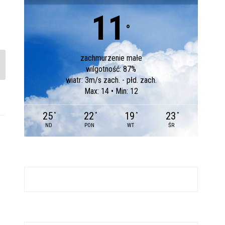
11
°
zachmurzenie małe
wilgotność: 87%
wiatr: 3m/s zach. - płd. zach.
Max: 14 • Min: 12
25
22
19
23
°
°
°
°
ND
PON
WT
ŚR