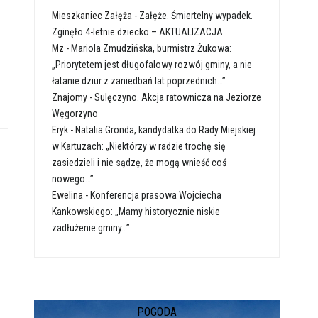
Mieszkaniec Załęża
-
Załęże. Śmiertelny wypadek.
Zginęło 4-letnie dziecko – AKTUALIZACJA
Mz
-
Mariola Zmudzińska, burmistrz Żukowa:
„Priorytetem jest długofalowy rozwój gminy, a nie
łatanie dziur z zaniedbań lat poprzednich…”
Znajomy
-
Sulęczyno. Akcja ratownicza na Jeziorze
Węgorzyno
Eryk
-
Natalia Gronda, kandydatka do Rady Miejskiej
w Kartuzach: „Niektórzy w radzie trochę się
zasiedzieli i nie sądzę, że mogą wnieść coś
nowego…”
Ewelina
-
Konferencja prasowa Wojciecha
Kankowskiego: „Mamy historycznie niskie
zadłużenie gminy…”
POGODA