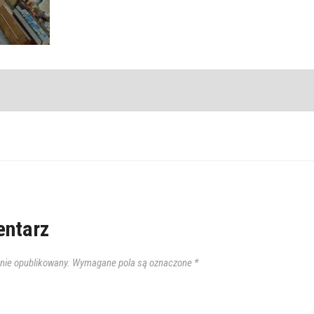
ntarz
anie opublikowany.
Wymagane pola są oznaczone
*