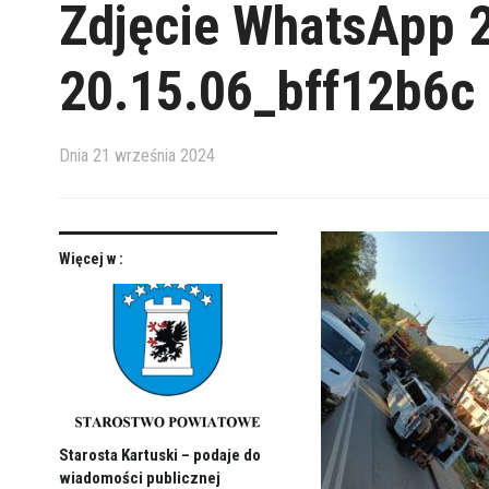
Zdjęcie WhatsApp 
20.15.06_bff12b6c
Dnia
21 września 2024
Więcej w :
Starosta Kartuski – podaje do
wiadomości publicznej