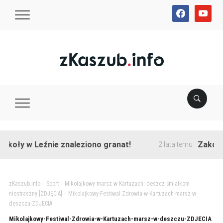
facebook
youtube
koły w Leźnie znaleziono granat!
Zakończo
2 lata temu
zKaszub.info
>
Sport
>
Mikołajkowy marsz w Kartuzach: deszcz śmiałkom
niestraszny [ZDJĘCIA]
>
Mikolajkowy-Festiwal-Zdrowia-w-Kartuzach-marsz-w-
deszczu-ZDJECIA
Mikolajkowy-Festiwal-Zdrowia-w-Kartuzach-marsz-w-deszczu-ZDJECIA