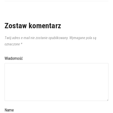
Zostaw komentarz
Twój adres e-mail nie zostanie opublikowany.
Wymagane pola są
oznaczone
*
Wiadomość
Name