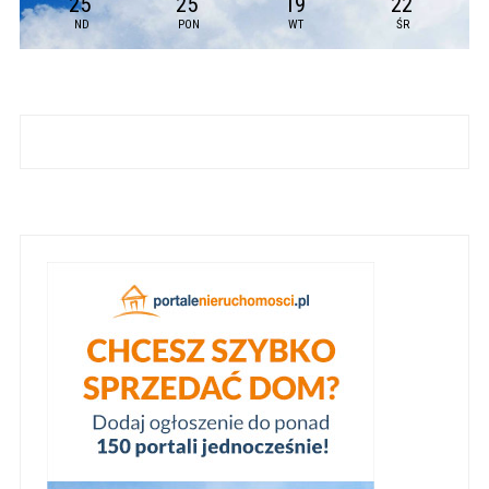
25
25
19
22
°
°
°
°
ND
PON
WT
ŚR