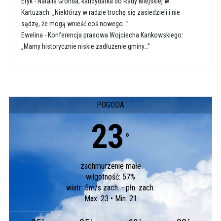
Eryk
-
Natalia Gronda, kandydatka do Rady Miejskiej w
Kartuzach: „Niektórzy w radzie trochę się zasiedzieli i nie
sądzę, że mogą wnieść coś nowego…”
Ewelina
-
Konferencja prasowa Wojciecha Kankowskiego:
„Mamy historycznie niskie zadłużenie gminy…”
POGODA
23
°
zachmurzenie małe
wilgotność: 57%
wiatr: 5m/s zach. - płn. zach.
Max: 23 • Min: 21