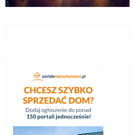
ND
PON
WT
ŚR