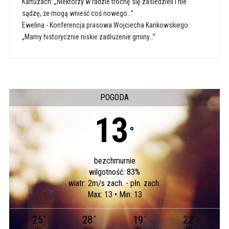
Kartuzach: „Niektórzy w radzie trochę się zasiedzieli i nie
sądzę, że mogą wnieść coś nowego…”
Ewelina
-
Konferencja prasowa Wojciecha Kankowskiego:
„Mamy historycznie niskie zadłużenie gminy…”
POGODA
13
°
bezchmurnie
wilgotność: 83%
wiatr: 2m/s zach. - płn. zach.
Max: 13 • Min: 13
25
28
19
22
°
°
°
°