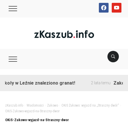
facebook
youtube
koły w Leźnie znaleziono granat!
Zakończo
2 lata temu
zKaszub.info
>
Wiadomości
>
Żukowo
>
OKiS Żukowo: wyjazd na „Straszny dwór”
>
OKiS-Zukowo-wyjazd-na-Straszny-dwor
OKiS-Zukowo-wyjazd-na-Straszny-dwor