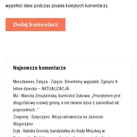
wypełnić dane podczas pisania kolejnych komentarzy.
Najnowsze komentarze
Mieszkaniec Załęża
-
Załęże. Śmiertelny wypadek. Zginęło 4-
letnie dziecko – AKTUALIZACJA
Mz
-
Mariola Zmudzińska, burmistrz Żukowa: „Priorytetem jest
długofalowy rozwój gminy, a nie łatanie dziur z zaniedbań lat
poprzednich…”
Znajomy
-
Sulęczyno. Akcja ratownicza na Jeziorze
Węgorzyno
Eryk
-
Natalia Gronda, kandydatka do Rady Miejskiej w