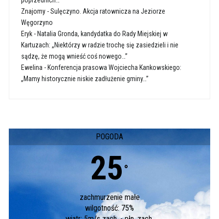
poprzednich…”
Znajomy
-
Sulęczyno. Akcja ratownicza na Jeziorze
Węgorzyno
Eryk
-
Natalia Gronda, kandydatka do Rady Miejskiej w
Kartuzach: „Niektórzy w radzie trochę się zasiedzieli i nie
sądzę, że mogą wnieść coś nowego…”
Ewelina
-
Konferencja prasowa Wojciecha Kankowskiego:
„Mamy historycznie niskie zadłużenie gminy…”
POGODA
25
°
zachmurzenie małe
wilgotność: 75%
wiatr: 5m/s zach. - płn. zach.