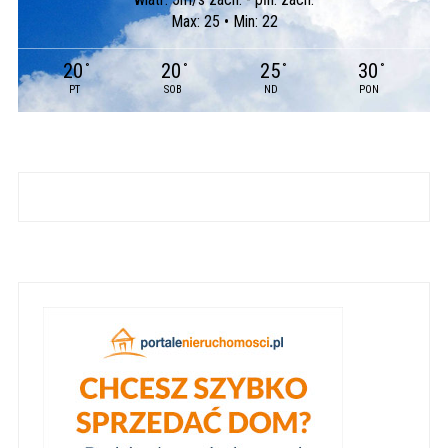
Max: 25 • Min: 22
20
20
25
30
°
°
°
°
PT
SOB
ND
PON