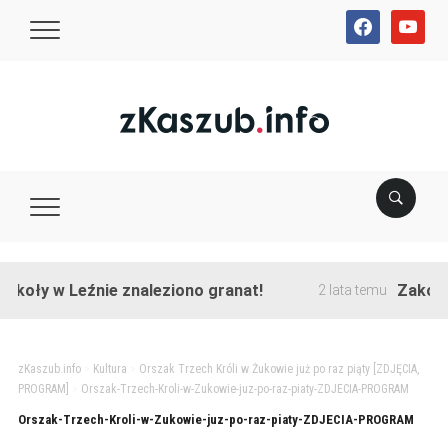
facebook
youtube
oły w Leźnie znaleziono granat!
Zakończon
2 lata temu
zKaszub.info
>
Kultura
>
Orszak Trzech Króli w Żukowie już po raz piąty [ZDJĘCIA,
PROGRAM]
>
Orszak-Trzech-Kroli-w-Zukowie-juz-po-raz-piaty-ZDJECIA-PROGRAM
Orszak-Trzech-Kroli-w-Zukowie-juz-po-raz-piaty-ZDJECIA-PROGRAM