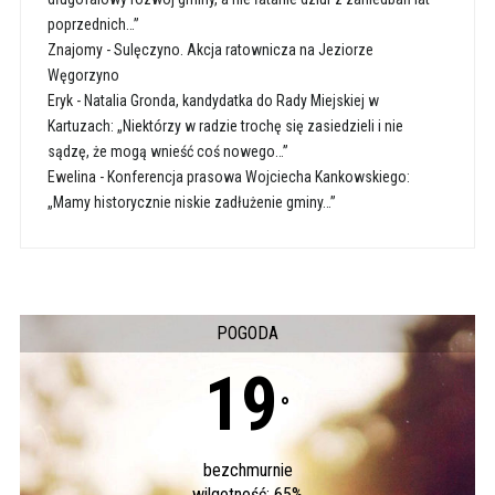
poprzednich…”
Znajomy
-
Sulęczyno. Akcja ratownicza na Jeziorze
Węgorzyno
Eryk
-
Natalia Gronda, kandydatka do Rady Miejskiej w
Kartuzach: „Niektórzy w radzie trochę się zasiedzieli i nie
sądzę, że mogą wnieść coś nowego…”
Ewelina
-
Konferencja prasowa Wojciecha Kankowskiego:
„Mamy historycznie niskie zadłużenie gminy…”
POGODA
19
°
bezchmurnie
wilgotność: 65%