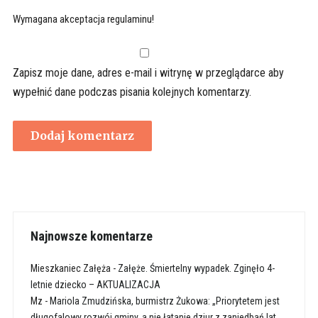
Wymagana akceptacja regulaminu!
Zapisz moje dane, adres e-mail i witrynę w przeglądarce aby
wypełnić dane podczas pisania kolejnych komentarzy.
Najnowsze komentarze
Mieszkaniec Załęża
-
Załęże. Śmiertelny wypadek. Zginęło 4-
letnie dziecko – AKTUALIZACJA
Mz
-
Mariola Zmudzińska, burmistrz Żukowa: „Priorytetem jest
długofalowy rozwój gminy, a nie łatanie dziur z zaniedbań lat