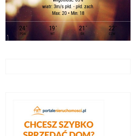
wiatr: 3m/s płd. - płd. zach.
Max: 20 • Min: 18
24
19
21
22
°
°
°
°
PON
WT
ŚR
CZW