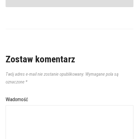
Zostaw komentarz
Twój adres e-mail nie zostanie opublikowany.
Wymagane pola są
oznaczone
*
Wiadomość