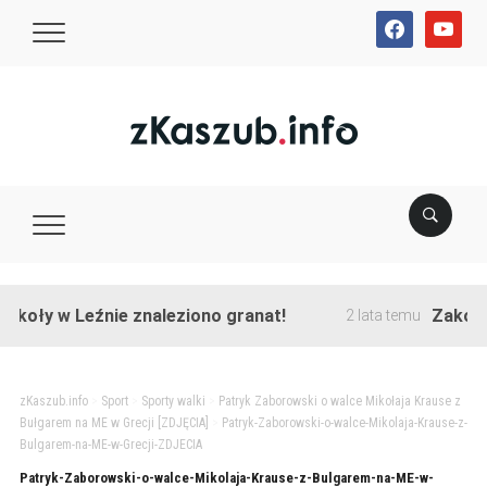
facebook
youtube
koły w Leźnie znaleziono granat!
Zakończo
2 lata temu
zKaszub.info
>
Sport
>
Sporty walki
>
Patryk Zaborowski o walce Mikołaja Krause z
Bułgarem na ME w Grecji [ZDJĘCIA]
>
Patryk-Zaborowski-o-walce-Mikolaja-Krause-z-
Bulgarem-na-ME-w-Grecji-ZDJECIA
Patryk-Zaborowski-o-walce-Mikolaja-Krause-z-Bulgarem-na-ME-w-