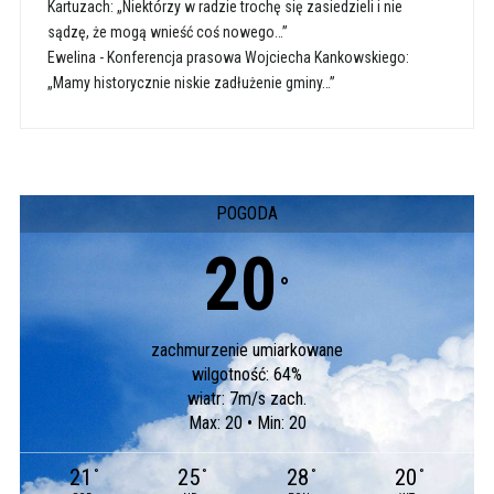
Kartuzach: „Niektórzy w radzie trochę się zasiedzieli i nie
sądzę, że mogą wnieść coś nowego…”
Ewelina
-
Konferencja prasowa Wojciecha Kankowskiego:
„Mamy historycznie niskie zadłużenie gminy…”
POGODA
20
°
zachmurzenie umiarkowane
wilgotność: 64%
wiatr: 7m/s zach.
Max: 20 • Min: 20
21
25
28
20
°
°
°
°