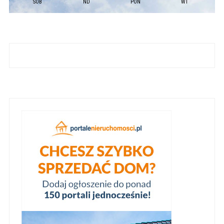
SOB
ND
PON
WT