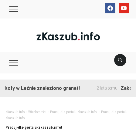
facebook
youtube
koły w Leźnie znaleziono granat!
Zakończo
2 lata temu
zKaszub.info
>
Wiadomości
>
Pracuj dla portalu zkaszub.info!
>
Pracuj-dla-portalu-
zkaszub.info!
Pracuj-dla-portalu-zkaszub.info!