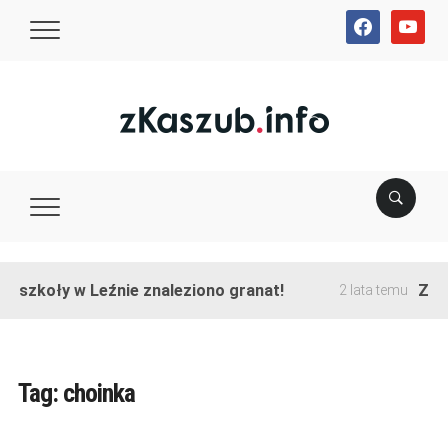
facebook
youtube
e szkoły w Leźnie znaleziono granat!
Zakoń
2 lata temu
Tag:
choinka