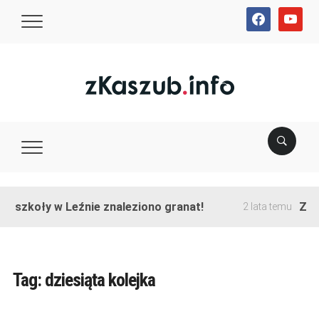
facebook
youtube
e szkoły w Leźnie znaleziono granat!
Zako
2 lata temu
Tag:
dziesiąta kolejka