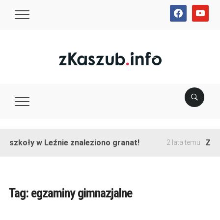
facebook
youtube
e szkoły w Leźnie znaleziono granat!
Zakoń
2 lata temu
Tag:
egzaminy gimnazjalne