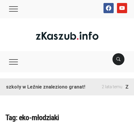
facebook
youtube
e szkoły w Leźnie znaleziono granat!
Zako
2 lata temu
Tag:
eko-młodziaki