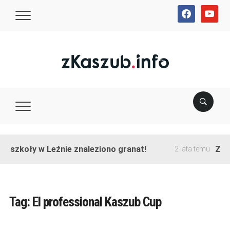
facebook
youtube
e szkoły w Leźnie znaleziono granat!
Zako
2 lata temu
Tag:
El professional Kaszub Cup