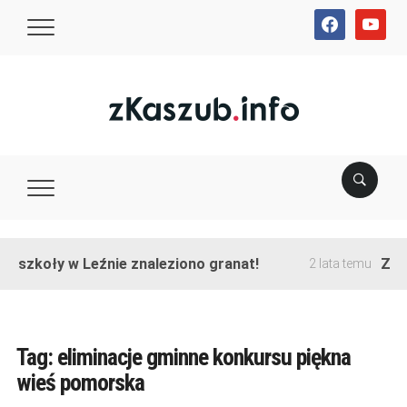
facebook
youtube
e szkoły w Leźnie znaleziono granat!
Zako
2 lata temu
Tag:
eliminacje gminne konkursu piękna
wieś pomorska