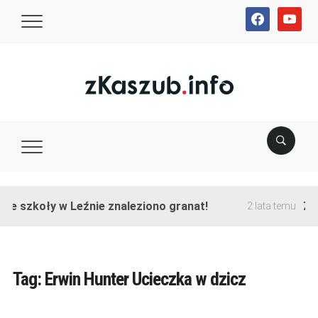
facebook
youtube
ie szkoły w Leźnie znaleziono granat!
Zak
2 lata temu
Tag:
Erwin Hunter Ucieczka w dzicz