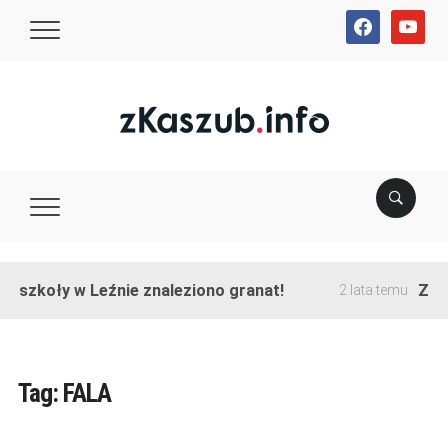
facebook
youtube
e szkoły w Leźnie znaleziono granat!
Zakoń
2 lata temu
Tag:
FALA