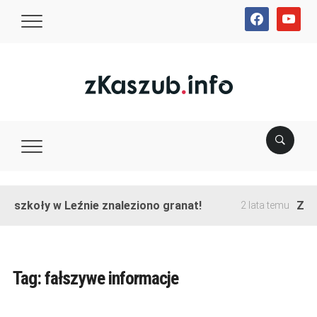
facebook
youtube
e szkoły w Leźnie znaleziono granat!
Zako
2 lata temu
Tag:
fałszywe informacje