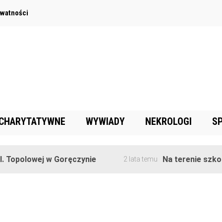
ywatności
 CHARYTATYWNE
WYWIADY
NEKROLOGI
S
Topolowej w Goręczynie
Na terenie szkoły
2 lata temu