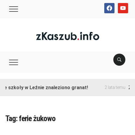
facebook
youtube
ie szkoły w Leźnie znaleziono granat!
Zak
2 lata temu
Tag:
ferie żukowo