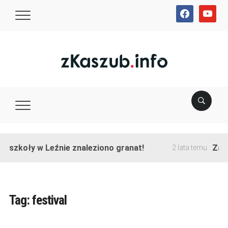
facebook
youtube
e szkoły w Leźnie znaleziono granat!
Zako
2 lata temu
Tag:
festival