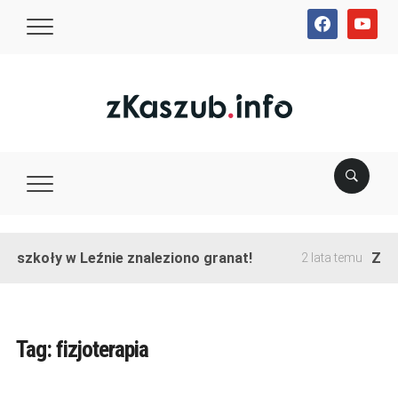
facebook
youtube
e szkoły w Leźnie znaleziono granat!
Zakoń
2 lata temu
Tag:
fizjoterapia