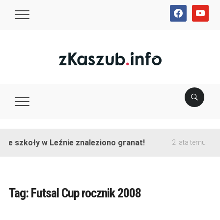
facebook
youtube
nie szkoły w Leźnie znaleziono granat!
Zak
2 lata temu
Tag:
Futsal Cup rocznik 2008