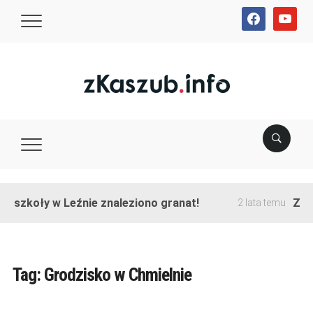
facebook
youtube
e szkoły w Leźnie znaleziono granat!
Zako
2 lata temu
Tag:
Grodzisko w Chmielnie