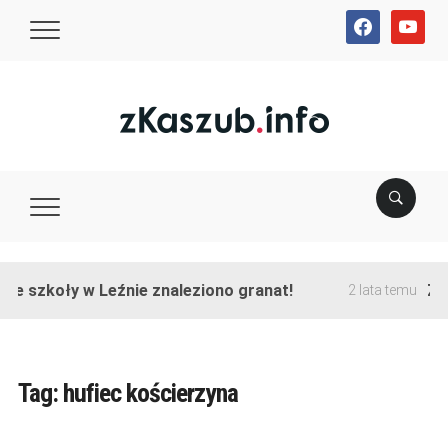
facebook
youtube
ie szkoły w Leźnie znaleziono granat!
Zak
2 lata temu
Tag:
hufiec kościerzyna