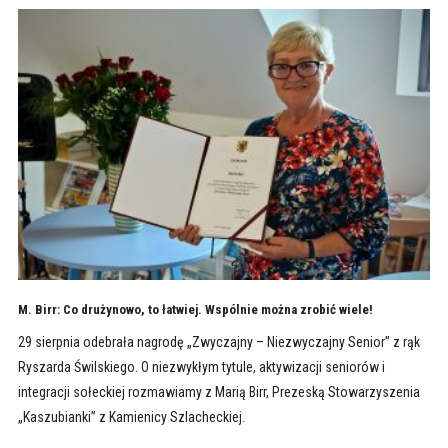
M. Birr: Co drużynowo, to łatwiej. Wspólnie można zrobić wiele!
29 sierpnia odebrała nagrodę „Zwyczajny – Niezwyczajny Senior” z rąk
Ryszarda Świlskiego. O niezwykłym tytule, aktywizacji seniorów i
integracji sołeckiej rozmawiamy z Marią Birr, Prezeską Stowarzyszenia
„Kaszubianki” z Kamienicy Szlacheckiej.