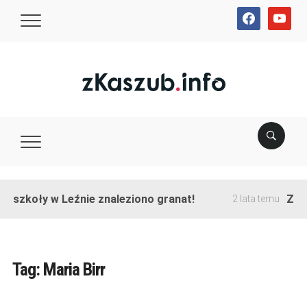
facebook
youtube
e szkoły w Leźnie znaleziono granat!
Zako
2 lata temu
Tag:
Maria Birr