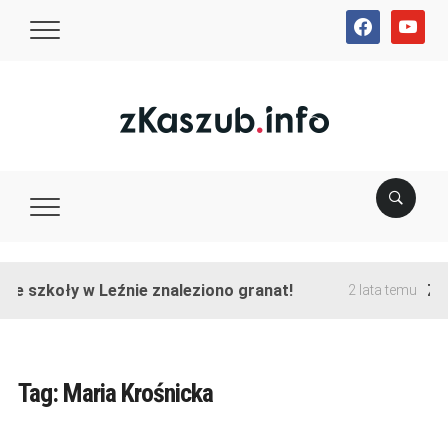
facebook
youtube
ie szkoły w Leźnie znaleziono granat!
Zak
2 lata temu
Tag:
Maria Krośnicka