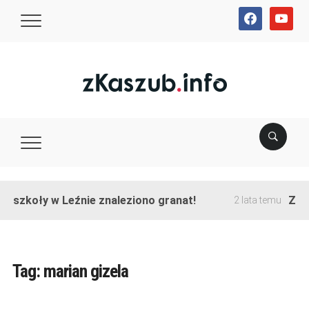
facebook
youtube
e szkoły w Leźnie znaleziono granat!
Zakoń
2 lata temu
Tag:
marian gizela