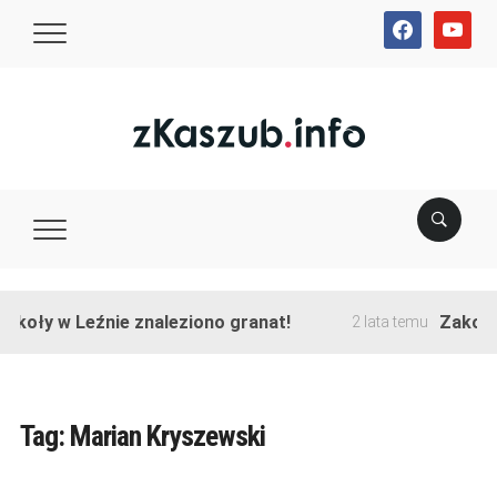
facebook
youtube
y w Leźnie znaleziono granat!
Zakończono 
2 lata temu
Tag:
Marian Kryszewski