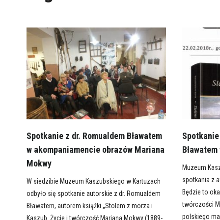
Spotkanie z dr. Romualdem Bławatem
Spotkanie
w akompaniamencie obrazów Mariana
Bławatem
Mokwy
Muzeum Kasz
spotkania z 
W siedzibie Muzeum Kaszubskiego w Kartuzach
Będzie to oka
odbyło się spotkanie autorskie z dr. Romualdem
twórczości M
Bławatem, autorem książki „Stolem z morza i
polskiego mar
Kaszub. Życie i twórczość Mariana Mokwy (1889-