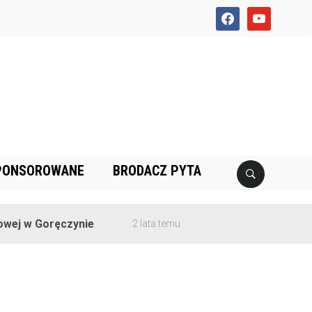
facebook
youtube
PONSOROWANE
BRODACZ PYTA
ej w Goręczynie
2 lata temu