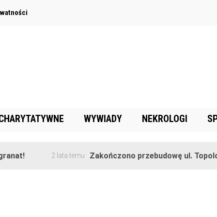
ywatności
 CHARYTATYWNE
WYWIADY
NEKROLOGI
S
anat!
Zakończono przebudowę ul. Topolow
2 lata temu